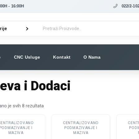
0H - 16:00H
022/2-10
e
CNC Usluge
Kontakt
O Nama
eva i Dodaci
ano je svih 8 rezultata
j
Ovaj
CENTRALIZOVANO
CENTRALIZOVANO
CENT
izvod
proizvod
PODMAZIVANJE I
PODMAZIVANJE I
PODM
a
ima
MAZIVA
MAZIVA
e
više