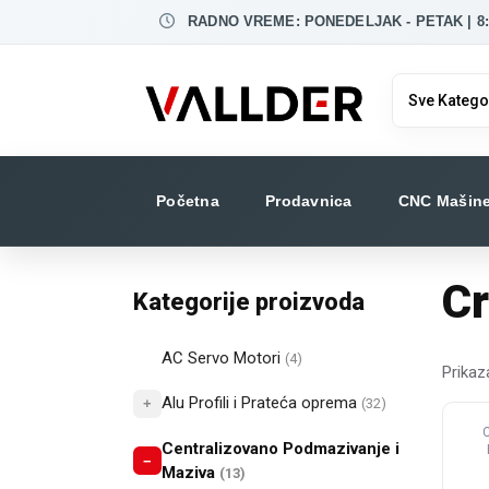
Skip
to
RADNO VREME: PONEDELJAK - PETAK | 8:0
the
content
Početna
Prodavnica
CNC Mašin
Cr
Kategorije proizvoda
AC Servo Motori
(4)
Prikaz
Alu Profili i Prateća oprema
+
(32)
Ova
pro
Centralizovano Podmazivanje i
−
im
Maziva
(13)
viš