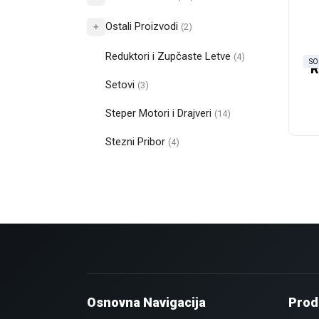
Ostali Proizvodi
+
(2)
Reduktori i Zupčaste Letve
(4)
SO
R
Setovi
(3)
Steper Motori i Drajveri
(14)
Stezni Pribor
(4)
Osnovna Navigacija
Prod