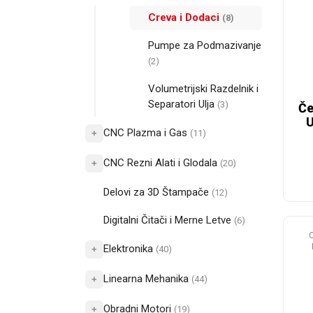
vari
Opc
Creva i Dodaci
(8)
mo
biti
Pumpe za Podmazivanje
iza
na
(2)
str
pro
Volumetrijski Razdelnik i
Separatori Ulja
(3)
Če
U
CNC Plazma i Gas
+
(11)
CNC Rezni Alati i Glodala
+
(20)
Delovi za 3D Štampače
(12)
Digitalni Čitači i Merne Letve
(6)
Elektronika
+
(40)
Linearna Mehanika
+
(44)
Obradni Motori
+
(19)