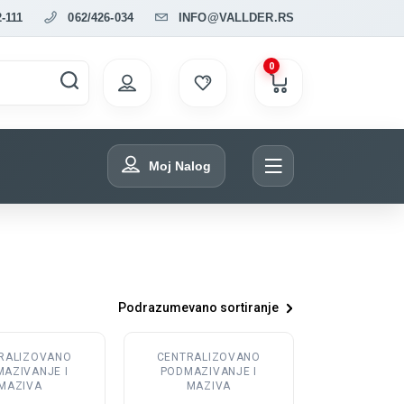
2-111
062/426-034
INFO@VALLDER.RS
0
Moj Nalog
Podrazumevano sortiranje
Ovaj
RALIZOVANO
CENTRALIZOVANO
proizvod
AZIVANJE I
PODMAZIVANJE I
ima
MAZIVA
MAZIVA
više