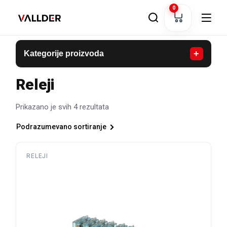
Skip
0
to
the
content
+
Kategorije proizvoda
Releji
Prikazano je svih 4 rezultata
Podrazumevano sortiranje
RELEJI