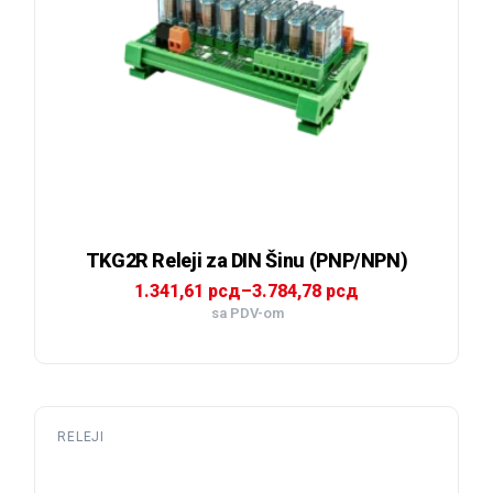
TKG2R Releji za DIN Šinu (PNP/NPN)
Raspon
1.341,61
рсд
–
3.784,78
рсд
cena:
sa PDV-om
od
1.341,61 рсд
do
3.784,78 рсд
RELEJI