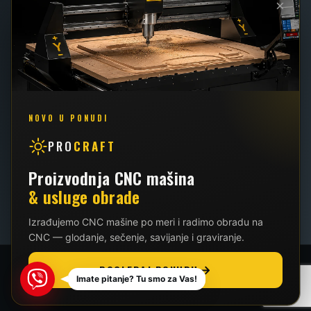
×
022 / 2 - 102 - 111
062 / 426 - 034
NOVO U PONUDI
info@vallder.rs
PRO
CRAFT
Proizvodnja CNC mašina
& usluge obrade
Izrađujemo CNC mašine po meri i radimo obradu na
CNC — glodanje, sečenje, savijanje i graviranje.
2026 - BEEGLANTEE ®
POGLEDAJ PONUDU
Viber
Imate pitanje? Tu smo za Vas!