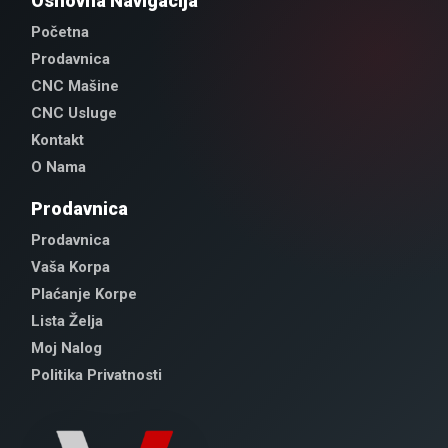
Osnovna Navigacija
Početna
Prodavnica
CNC Mašine
CNC Usluge
Kontakt
O Nama
Prodavnica
Prodavnica
Vaša Korpa
Plaćanje Korpe
Lista Želja
Moj Nalog
Politika Privatnosti