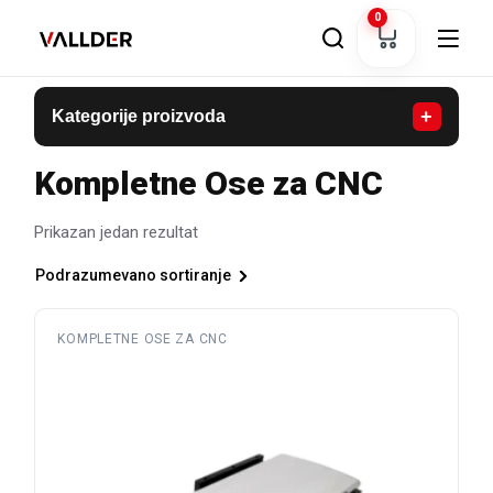
Skip
0
to
the
content
+
Kategorije proizvoda
Kompletne Ose za CNC
Prikazan jedan rezultat
Podrazumevano sortiranje
Ovaj
KOMPLETNE OSE ZA CNC
proizvod
ima
više
varijanti.
Opcije
mogu
biti
izabrane
na