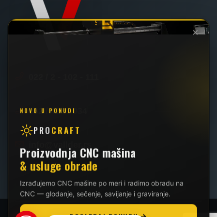
×
022 / 2 - 102 - 111
062 / 426 - 034
NOVO U PONUDI
PRO
CRAFT
info@vallder.rs
Proizvodnja CNC mašina
& usluge obrade
Izrađujemo CNC mašine po meri i radimo obradu na
CNC — glodanje, sečenje, savijanje i graviranje.
POGLEDAJ PONUDU