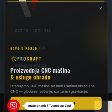
×
022 / 2 - 102 - 111
062 / 426 - 034
NOVO U PONUDI
PRO
CRAFT
info@vallder.rs
Proizvodnja CNC mašina
& usluge obrade
Izrađujemo CNC mašine po meri i radimo obradu na
CNC — glodanje, sečenje, savijanje i graviranje.
POGLEDAJ PONUDU
Viber
Imate pitanje? Tu smo za Vas!
2026 - BEEGLANTEE ®