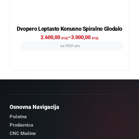
Dvopero Loptasto Konusno Spiralno Glodalo
2.600,00
–
3.000,00
рсд
рсд
sa PDV-om
Osnovna Navigacija
Početna
Prodavnica
CNC Mašine