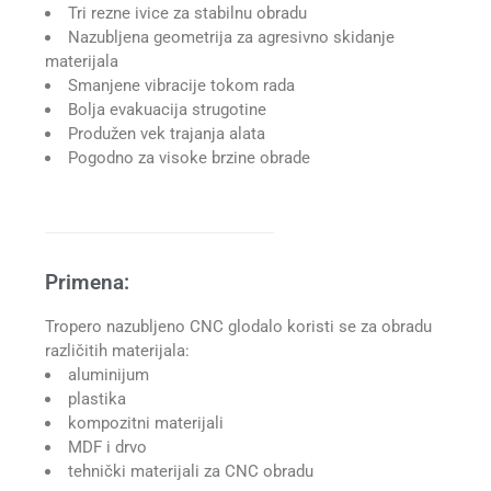
Tri rezne ivice za stabilnu obradu
Nazubljena geometrija za agresivno skidanje
materijala
Smanjene vibracije tokom rada
Bolja evakuacija strugotine
Produžen vek trajanja alata
Pogodno za visoke brzine obrade
Primena:
Tropero nazubljeno CNC glodalo koristi se za obradu
različitih materijala:
aluminijum
plastika
kompozitni materijali
MDF i drvo
tehnički materijali za CNC obradu