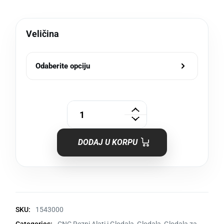
Veličina
Odaberite opciju
DODAJ U KORPU
SKU:
1543000
Categories:
CNC Rezni Alati i Glodala
,
Glodala
,
Glodala za