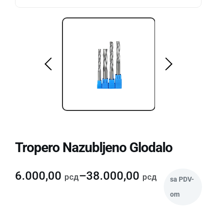
Tropero Nazubljeno Glodalo
6.000,00
–
38.000,00
рсд
рсд
sa PDV-
om