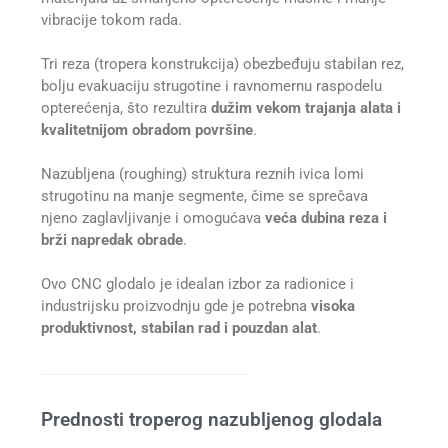
vibracije tokom rada.
Tri reza (tropera konstrukcija) obezbeđuju stabilan rez,
bolju evakuaciju strugotine i ravnomernu raspodelu
opterećenja, što rezultira
dužim vekom trajanja alata i
kvalitetnijom obradom površine
.
Nazubljena (roughing) struktura reznih ivica lomi
strugotinu na manje segmente, čime se sprečava
njeno zaglavljivanje i omogućava
veća dubina reza i
brži napredak obrade
.
Ovo CNC glodalo je idealan izbor za radionice i
industrijsku proizvodnju gde je potrebna
visoka
produktivnost, stabilan rad i pouzdan alat
.
Prednosti troperog nazubljenog glodala