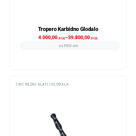
Tropero Karbidno Glodalo
4.000,00
–
39.800,00
рсд
рсд
sa PDV-om
CNC REZNI ALATI I GLODALA