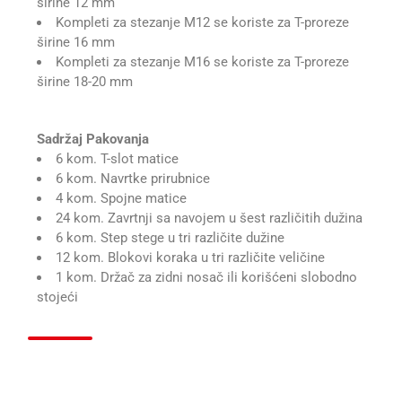
širine 12 mm
Kompleti za stezanje M12 se koriste za T-proreze
širine 16 mm
Kompleti za stezanje M16 se koriste za T-proreze
širine 18-20 mm
Sadržaj Pakovanja
6 kom. T-slot matice
6 kom. Navrtke prirubnice
4 kom. Spojne matice
24 kom. Zavrtnji sa navojem u šest različitih dužina
6 kom. Step stege u tri različite dužine
12 kom. Blokovi koraka u tri različite veličine
1 kom. Držač za zidni nosač ili korišćeni slobodno
stojeći