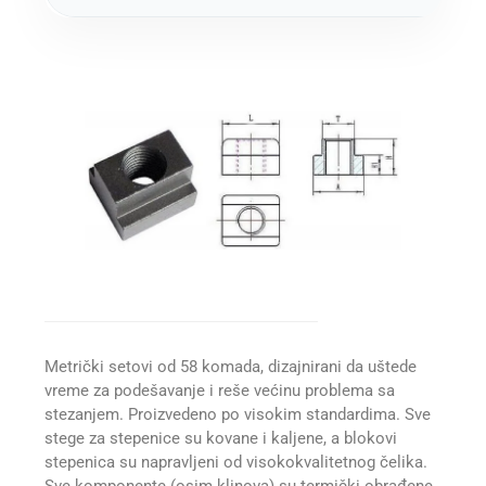
Metrički setovi od 58 komada, dizajnirani da uštede
vreme za podešavanje i reše većinu problema sa
stezanjem. Proizvedeno po visokim standardima. Sve
stege za stepenice su kovane i kaljene, a blokovi
stepenica su napravljeni od visokokvalitetnog čelika.