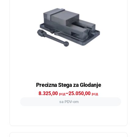
Precizna Stega za Glodanje
8.325,00
–
25.050,00
рсд
рсд
sa PDV-om