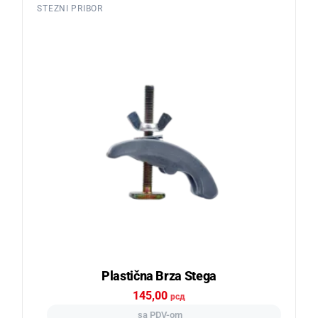
STEZNI PRIBOR
Plastična Brza Stega
145,00
рсд
sa PDV-om