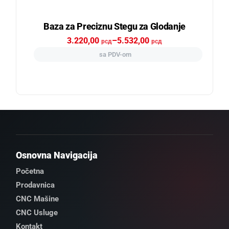
Baza za Preciznu Stegu za Glodanje
3.220,00
–
5.532,00
рсд
рсд
sa PDV-om
Osnovna Navigacija
Početna
Prodavnica
CNC Mašine
CNC Usluge
Kontakt