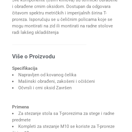
Sve komponente (osim klinova) su termički obrađene
i obrađene crnim oksidom. Dostupan da odgovara
čitavom spektru metričkih i imperijalnih širina T-
proreza. Isporučuju se u čeličnim policama koje se
mogu montirati na zid ili montirati na radne stolove
radi lakšeg skladištenja
Više o Proizvodu
Specifikacija
Napravljen od kovanog čelika
Mašinski obrađeni, zakošeni i očišćeni
Očvrsli i crni oksid Završen
Primena
Za stezanje stola sa T-prorezima za stege i radne
predmete
Kompleti za stezanje M10 se koriste za T-proreze