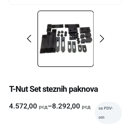
T-Nut Set steznih paknova
4.572,00
–
8.292,00
рсд
рсд
sa PDV-
om