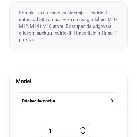
Komplet za stezanje za glodanje – metrički
setovi od 58 komada – za sto za glodalice, M10,
M12, M14 i M16 utore. Dostupan da odgovara
čitavom spektru metričkih i imperijalnih širina T-
proreza.
Model
Odaberite opciju