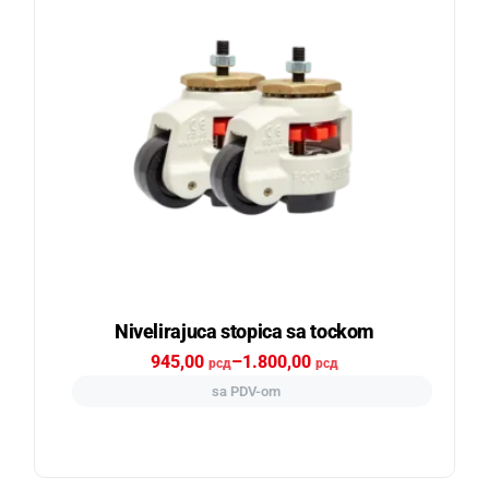
Nivelirajuca stopica sa tockom
945,00
–
1.800,00
рсд
рсд
sa PDV-om