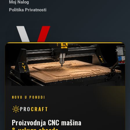
Moj Nalog
Politika Privatnosti
×
022 / 2 - 102 - 111
062 / 426 - 034
NOVO U PONUDI
PRO
CRAFT
info@vallder.rs
Proizvodnja CNC mašina