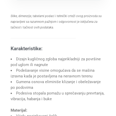
Slike, dimenzije, tabelarni podaci i tehnički crteži ovog proizvoda su
napravljeni sa razumnom pažnjom i odgovornost je isključena za
tačnost i tačnost ovih podataka.
Karakteristike:
Dizajn kugličnog zgloba najprikladniji za površine
pod uglom ili nagnute
Podešavanje visine omogućava da se mašina
izravna kada je postavljena na neravnom terenu
Gumena osnova eliminiše klizanje i obeležavanje
po podovima
Podesiva stopala pomažu u sprečavanju prevrtanja,
vibracija, habanja i buke
Materijal: