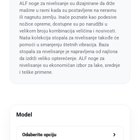
ALF noge za nivelisanje su dizajnirane da drže
mašine u ravni kada su postavljene na neravnu
ili nagnutu zemlju. Inače poznate kao podesive
nožice opreme, dostupne su po narudžbi u
velikom broju kombinacija veličina i nosivosti.
Naša kolekcija stopala za nivelisanje takođe će
pomoći u smanjenju štetnih vibracija. Baza
stopala za nivelisanje je napravljena od najlona
da izdrži veliko opterećenje. ALF noge za
nivelisanje su ekonomičan izbor za lake, srednje
i teške primene.
Model
Odaberite opciju