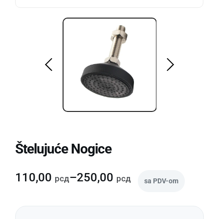
Štelujuće Nogice
110,00
–
250,00
рсд
рсд
sa PDV-om