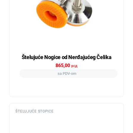
Štelujuće Nogice od Nerđajućeg Čelika
865,00
рсд
sa PDV-om
ŠTELUJUĆE STOPICE