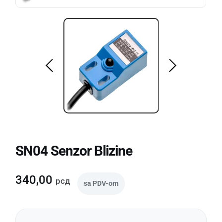
SN04 Senzor Blizine
340,00
рсд
sa PDV-om