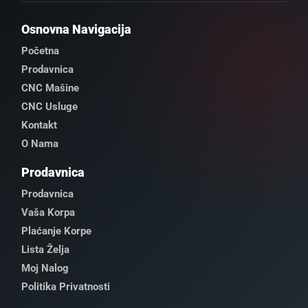
Osnovna Navigacija
Početna
Prodavnica
CNC Mašine
CNC Usluge
Kontakt
O Nama
Prodavnica
Prodavnica
Vaša Korpa
Plaćanje Korpe
Lista Želja
Moj Nalog
Politika Privatnosti