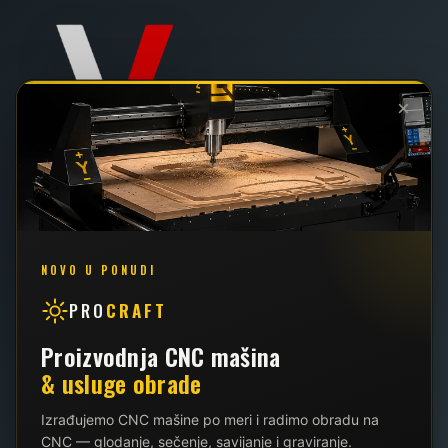
×
022 / 2 - 102 - 111
062 / 426 - 034
NOVO U PONUDI
PRO
CRAFT
info@vallder.rs
Proizvodnja CNC mašina
& usluge obrade
Izrađujemo CNC mašine po meri i radimo obradu na
CNC — glodanje, sečenje, savijanje i graviranje.