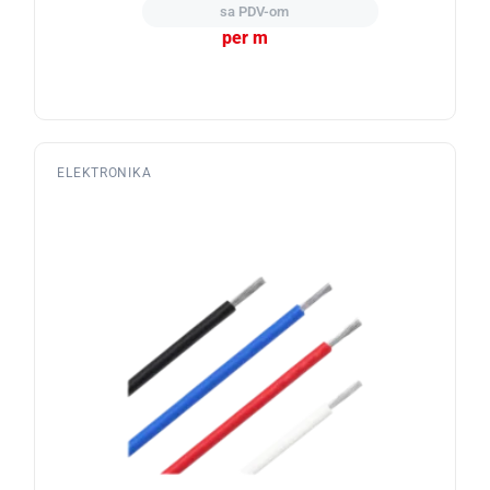
sa PDV-om
per m
ELEKTRONIKA