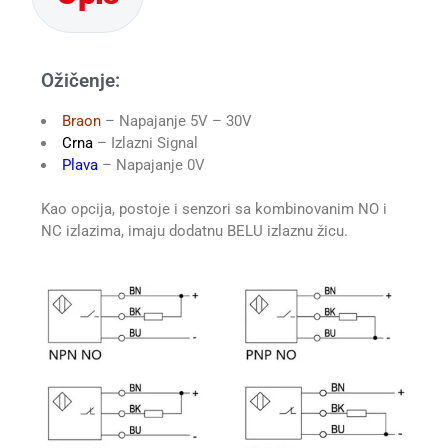
Ožičenje:
Braon
– Napajanje 5V – 30V
Crna
– Izlazni Signal
Plava
– Napajanje 0V
Kao opcija, postoje i senzori sa kombinovanim NO i
NC izlazima, imaju dodatnu BELU izlaznu žicu.