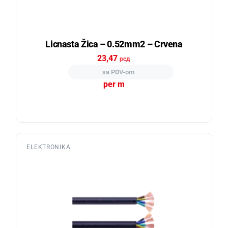
Licnasta Žica – 0.52mm2 – Crvena
23,47
рсд
sa PDV-om
per m
ELEKTRONIKA