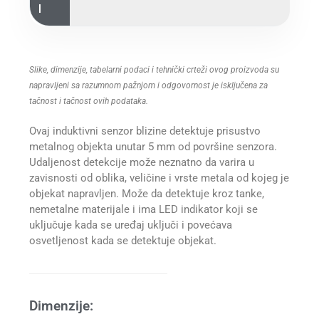
l
Slike, dimenzije, tabelarni podaci i tehnički crteži ovog proizvoda su
napravljeni sa razumnom pažnjom i odgovornost je isključena za
tačnost i tačnost ovih podataka.
Ovaj induktivni senzor blizine detektuje prisustvo
metalnog objekta unutar 5 mm od površine senzora.
Udaljenost detekcije može neznatno da varira u
zavisnosti od oblika, veličine i vrste metala od kojeg je
objekat napravljen. Može da detektuje kroz tanke,
nemetalne materijale i ima LED indikator koji se
uključuje kada se uređaj uključi i povećava
osvetljenost kada se detektuje objekat.
Dimenzije: