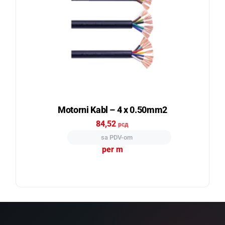
Motorni Kabl – 4 x 0.50mm2
84,52
рсд
sa PDV-om
per m