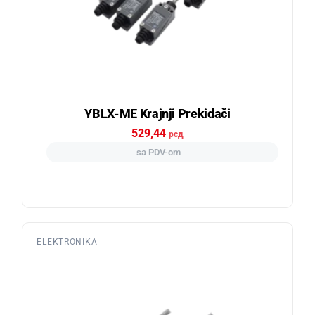
YBLX-ME Krajnji Prekidači
529,44
рсд
sa PDV-om
ELEKTRONIKA