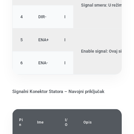
Signal smera: U režimu sa j
4
DIR-
I
5
ENA+
I
Enable signal: Ovaj signal 
6
ENA-
I
Signalni Konektor Statora – Navojni priključak
Pi
I/
Ime
Opis
n
O