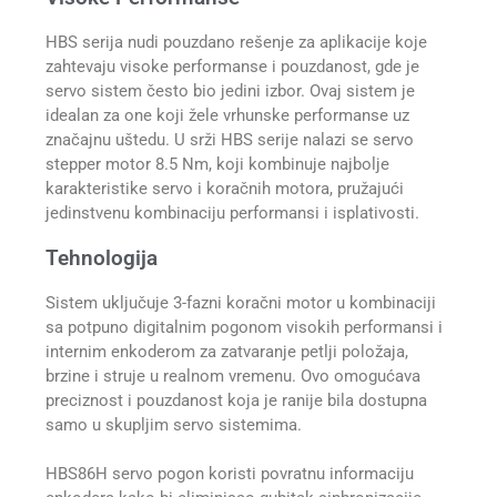
HBS serija nudi pouzdano rešenje za aplikacije koje
zahtevaju visoke performanse i pouzdanost, gde je
servo sistem često bio jedini izbor. Ovaj sistem je
idealan za one koji žele vrhunske performanse uz
značajnu uštedu. U srži HBS serije nalazi se servo
stepper motor 8.5 Nm, koji kombinuje najbolje
karakteristike servo i koračnih motora, pružajući
jedinstvenu kombinaciju performansi i isplativosti.
Tehnologija
Sistem uključuje 3-fazni koračni motor u kombinaciji
sa potpuno digitalnim pogonom visokih performansi i
internim enkoderom za zatvaranje petlji položaja,
brzine i struje u realnom vremenu. Ovo omogućava
preciznost i pouzdanost koja je ranije bila dostupna
samo u skupljim servo sistemima.
HBS86H servo pogon koristi povratnu informaciju