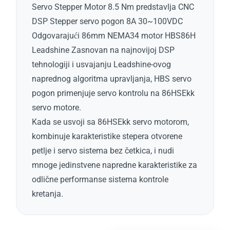
Servo Stepper Motor 8.5 Nm predstavlja CNC
DSP Stepper servo pogon 8A 30~100VDC
Odgovarajući 86mm NEMA34 motor HBS86H
Leadshine Zasnovan na najnovijoj DSP
tehnologiji i usvajanju Leadshine-ovog
naprednog algoritma upravljanja, HBS servo
pogon primenjuje servo kontrolu na 86HSEkk
servo motore.
Kada se usvoji sa 86HSEkk servo motorom,
kombinuje karakteristike stepera otvorene
petlje i servo sistema bez četkica, i nudi
mnoge jedinstvene napredne karakteristike za
odlične performanse sistema kontrole
kretanja.