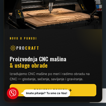
×
Vaša Korpa
Plaćanje Korpe
Lista Želja
Moj Nalog
Politika Privatnosti
NOVO U PONUDI
PRO
CRAFT
Proizvodnja CNC mašina
& usluge obrade
Izrađujemo CNC mašine po meri i radimo obradu na
CNC — glodanje, sečenje, savijanje i graviranje.
022 / 2 - 102 - 111
POGLEDAJ PONUDU
Viber
Imate pitanje? Tu smo za Vas!
062 / 426 - 034