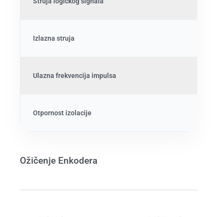
Struja logičkog signala
7
Izlazna struja
0
Ulazna frekvencija impulsa
0
Otpornost izolacije
500
Ožičenje Enkodera