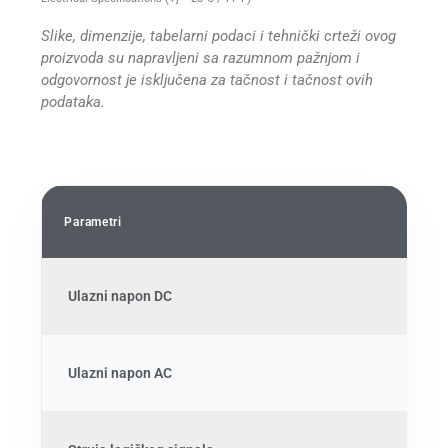
Slike, dimenzije, tabelarni podaci i tehnički crteži ovog
proizvoda su napravljeni sa razumnom pažnjom i
odgovornost je isključena za tačnost i tačnost ovih
podataka.
Parametri
Min
Ulazni napon DC
24
Ulazni napon AC
18