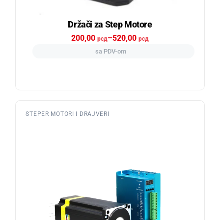
Držači za Step Motore
200,00
–
520,00
рсд
рсд
sa PDV-om
STEPER MOTORI I DRAJVERI