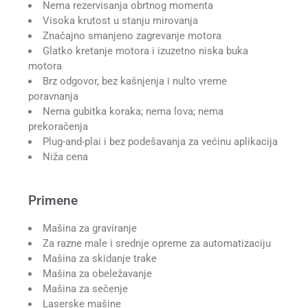
Nema rezervisanja obrtnog momenta
Visoka krutost u stanju mirovanja
Značajno smanjeno zagrevanje motora
Glatko kretanje motora i izuzetno niska buka
motora
Brz odgovor, bez kašnjenja i nulto vreme
poravnanja
Nema gubitka koraka; nema lova; nema
prekoračenja
Plug-and-plai i bez podešavanja za većinu aplikacija
Niža cena
Primene
Mašina za graviranje
Za razne male i srednje opreme za automatizaciju
Mašina za skidanje trake
Mašina za obeležavanje
Mašina za sečenje
Laserske mašine