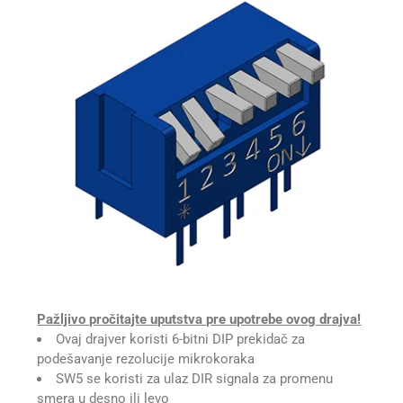
Pažljivo pročitajte uputstva pre upotrebe ovog drajva!
Ovaj drajver koristi 6-bitni DIP prekidač za
podešavanje rezolucije mikrokoraka
SW5 se koristi za ulaz DIR signala za promenu
smera u desno ili levo