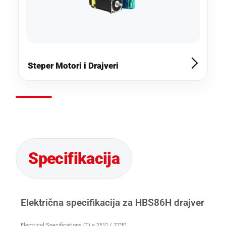
Steper Motori i Drajveri
Električna specifikacija za HBS86H drajver
Electrical Specifications (Tj = 25°C / 77°F)