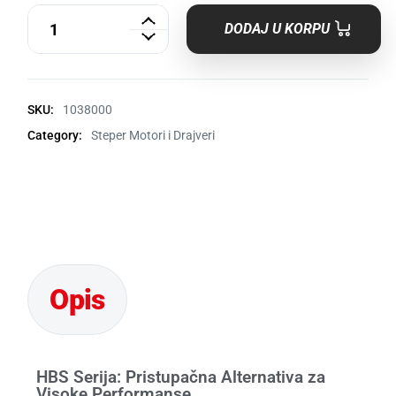
DODAJ U KORPU
SKU:
1038000
Category:
Steper Motori i Drajveri
HBS Serija: Pristupačna Alternativa za
Visoke Performanse