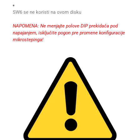
SW6 se ne koristi na ovom disku
NAPOMENA: Ne menjajte polove DIP prekidača pod
napajanjem, isključite pogon pre promene konfiguracije
mikrostepinga!