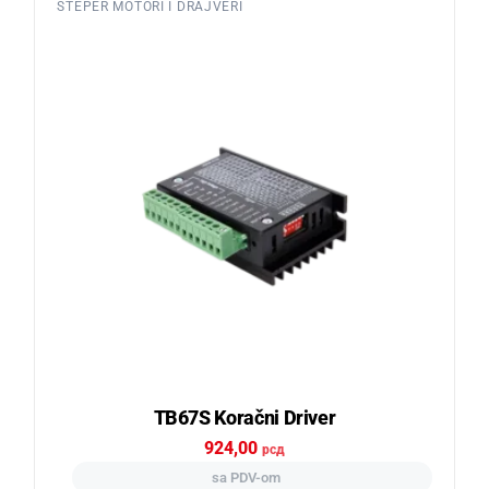
STEPER MOTORI I DRAJVERI
TB67S Koračni Driver
924,00
рсд
sa PDV-om