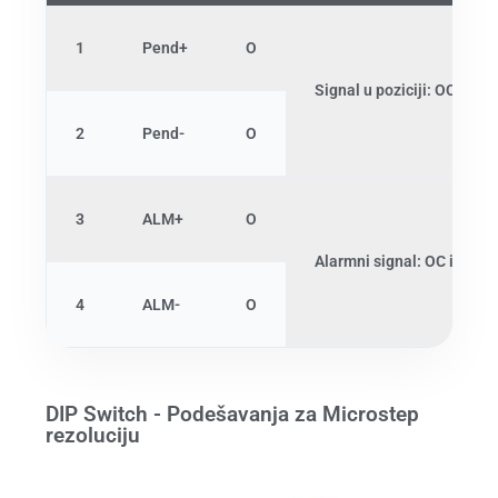
1
Pend+
O
Signal u poziciji: OC izla
2
Pend-
O
3
ALM+
O
Alarmni signal: OC izlazn
4
ALM-
O
DIP Switch - Podešavanja za Microstep
rezoluciju