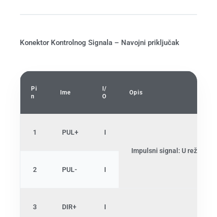
Konektor Kontrolnog Signala – Navojni priključak
Pi
I/
Ime
Opis
n
O
1
PUL+
I
Impulsni signal: U režimu je
2
PUL-
I
3
DIR+
I