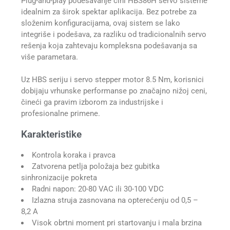
Plug-and-play podešavanje čini HBS86H servo sisteme
idealnim za širok spektar aplikacija. Bez potrebe za
složenim konfiguracijama, ovaj sistem se lako
integriše i podešava, za razliku od tradicionalnih servo
rešenja koja zahtevaju kompleksna podešavanja sa
više parametara.
Uz HBS seriju i servo stepper motor 8.5 Nm, korisnici
dobijaju vrhunske performanse po značajno nižoj ceni,
čineći ga pravim izborom za industrijske i
profesionalne primene.
Karakteristike
Kontrola koraka i pravca
Zatvorena petlja položaja bez gubitka
sinhronizacije pokreta
Radni napon: 20-80 VAC ili 30-100 VDC
Izlazna struja zasnovana na opterećenju od 0,5 –
8,2 A
Visok obrtni moment pri startovanju i mala brzina