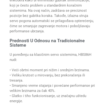
enkodera kako bi eliminisao gubitak sinhronizacije,
koji je često problem u standardnim koračnim
sistemima. Na ovaj način, zadržava se preciznost
pozicije bez gubitka koraka. Takođe, izlazna struja
servo pogona automatski se prilagođava opterećenju,
čime se smanjuje zagrevanje motora i poboljšavaju
performanse ubrzanja.
Prednosti U Odnosu na Tradicionalne
Sisteme
U poređenju sa klasičnim servo sistemima, HBS86H
nudi:
• Veći obrtni moment pri nižim i srednjim brzinama.
• Veliku krutost u mirovanju, bez prekoračenja ili
tresanja.
• Smanjeno vreme stajanja i povećane performanse pri
velikim brzinama za čak 40%.
• Glatko i tiho funkcionisanje, uz značajnu uštedu
energije.