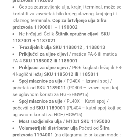
proizvoda 1192000
Čep za zaustavljanje ulja, krajnji terminal, može se
koristiti za završetak bilo kojeg ulaznog, krajnjeg ili
izlaznog terminala.
Čep za brtvljenje ulja
Šifra
proizvoda 1190001 – 1190002
Ne hrđajući Čelik
Štitnik opružne cijevi
SKU
1187001 + 1187021
T-razdjelnik ulja
SKU 1188012 , 1188013
Priključci za uljne cijevi
/ matica PA-6 ili matica
PA-4
SKU 1185002 ili 1185001
Priključci za uljne cijevi
/ PB-6 kuglasti ležaj ili PB-
4 kuglični ležaj
SKU 1185012 ili 1185011
Spoj mlaznice za ulje
/ PD40X – Izravni spoj /
početak od
SKU 1189011
(PD404 – izravni spoj koji
se uglavnom koristi za HGH/HGW15)
Spoj mlaznice za ulje
/ PL40X – Kutni spoj /
počevši od
SKU 1189001
(PL404 – kutni spoj koji se
uglavnom koristi za HGH/HGW15)
Most razdjelnika ulja
/ M10x1
SKU 1195000
Volumetrijski distributer ulja
Početi od
Šifra
proizvoda 1194001
(na dijagramu je prikazan model: