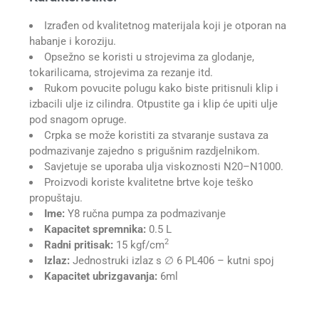
Izrađen od kvalitetnog materijala koji je otporan na
habanje i koroziju.
Opsežno se koristi u strojevima za glodanje,
tokarilicama, strojevima za rezanje itd.
Rukom povucite polugu kako biste pritisnuli klip i
izbacili ulje iz cilindra. Otpustite ga i klip će upiti ulje
pod snagom opruge.
Crpka se može koristiti za stvaranje sustava za
podmazivanje zajedno s prigušnim razdjelnikom.
Savjetuje se uporaba ulja viskoznosti N20–N1000.
Proizvodi koriste kvalitetne brtve koje teško
propuštaju.
Ime:
Y8 ručna pumpa za podmazivanje
Kapacitet spremnika:
0.5 L
2
Radni pritisak:
15 kgf/cm
Izlaz:
Jednostruki izlaz s ∅ 6 PL406 – kutni spoj
Kapacitet ubrizgavanja:
6ml