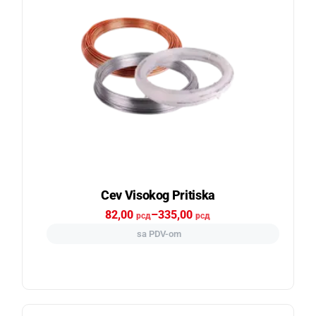
Cev Visokog Pritiska
82,00
–
335,00
рсд
рсд
sa PDV-om