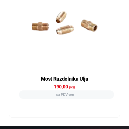
Most Razdelnika Ulja
190,00
рсд
sa PDV-om