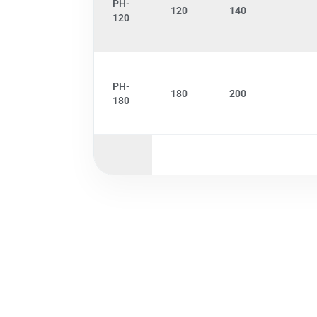
PH-
120
140
120
PH-
180
200
180