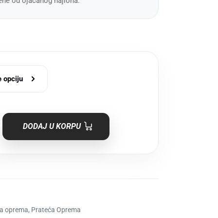
jene od ojačanog najlona.
 opciju
DODAJ U KORPU
eća oprema
,
Prateća Oprema