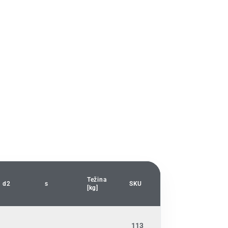
Težina
d2
s
SKU
[kg]
113