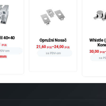
il 40×40
Opružni Nosač
Whistle (
1
Kone
рсд
21,60
–
24,00
рсд
рсд
PDV-om
30,00
рсд
sa PDV-om
 mm
sa P