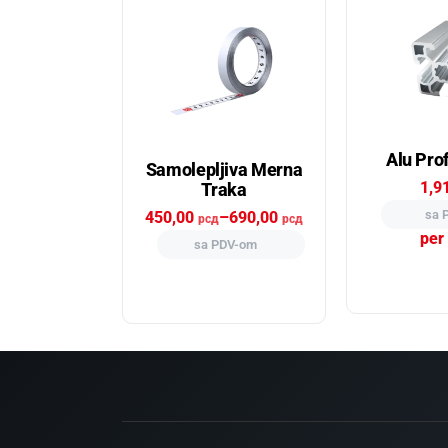
Alu Prof
Samolepljiva Merna
1,9
Traka
sa 
450,00
–
690,00
рсд
рсд
per
sa PDV-om