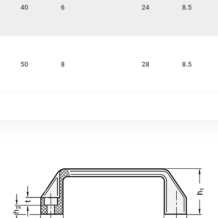
40
6
24
8.5
50
8
28
8.5