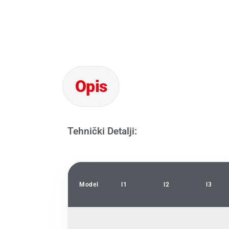
Tehnički Detalji:
Model
l1
l2
l3