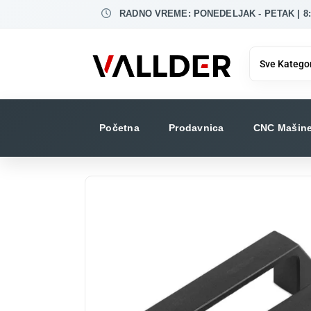
RADNO VREME: PONEDELJAK - PETAK | 8:0
Početna
Prodavnica
CNC Mašin