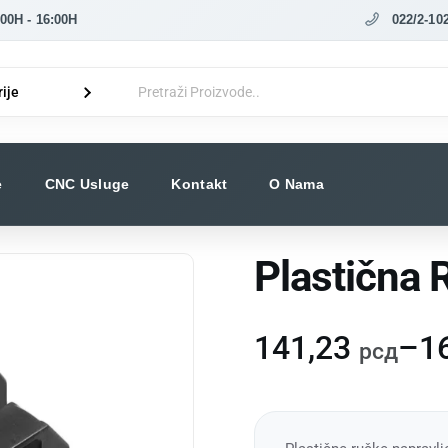
0H - 16:00H
022/2-10
e
CNC Usluge
Kontakt
O Nama
Plastična 
141,23
–
1
рсд