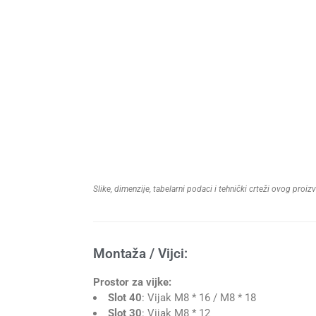
Slike, dimenzije, tabelarni podaci i tehnički crteži ovog pro
Montaža / Vijci:
Prostor za vijke:
Slot 40
: Vijak M8 * 16 / M8 * 18
Slot 30
: Vijak M8 * 12