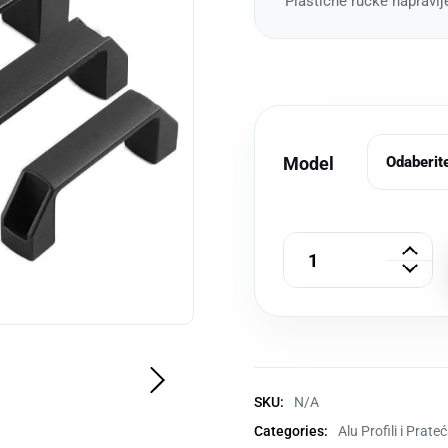
Plastične ručke napravl
Odaberite
Model
SKU:
N/A
Categories:
Alu Profili i Prat