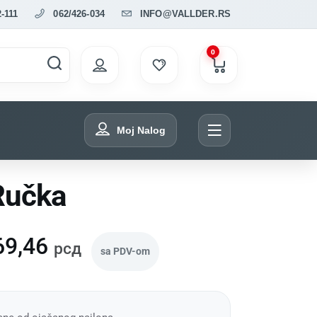
2-111
062/426-034
INFO@VALLDER.RS
0
Moj Nalog
Ručka
69,46
рсд
sa PDV-om