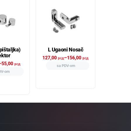
pištaljka)
L Ugaoni Nosač
ktor
127,00
–
156,00
рсд
рсд
–
55,00
рсд
sa PDV-om
DV-om