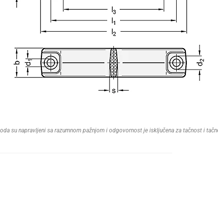
izvoda su napravljeni sa razumnom pažnjom i odgovornost je isključena za tačnost i tač