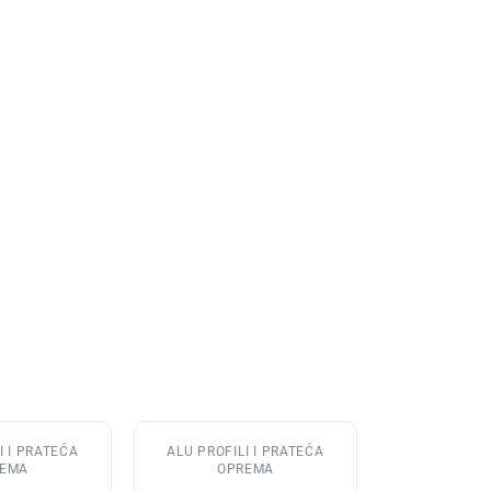
I I PRATEĆA
ALU PROFILI I PRATEĆA
EMA
OPREMA