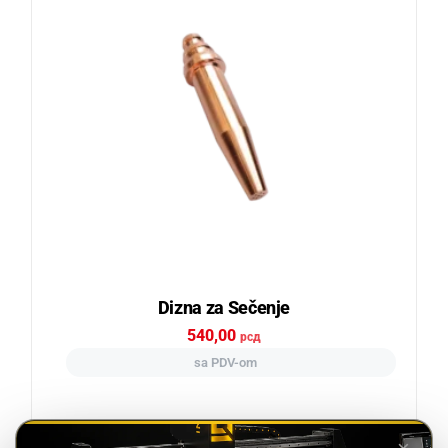
Dizna za Sečenje
540,00
рсд
sa PDV-om