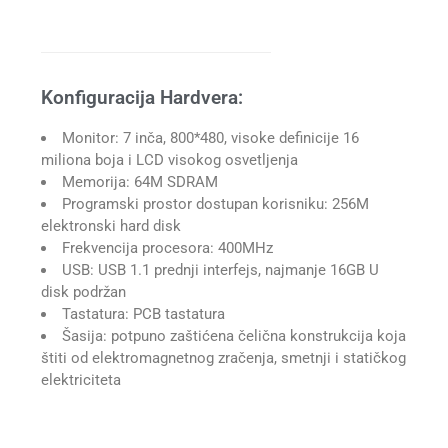
Konfiguracija Hardvera:
Monitor: 7 inča, 800*480, visoke definicije 16
miliona boja i LCD visokog osvetljenja
Memorija: 64M SDRAM
Programski prostor dostupan korisniku: 256M
elektronski hard disk
Frekvencija procesora: 400MHz
USB: USB 1.1 prednji interfejs, najmanje 16GB U
disk podržan
Tastatura: PCB tastatura
Šasija: potpuno zaštićena čelična konstrukcija koja
štiti od elektromagnetnog zračenja, smetnji i statičkog
elektriciteta