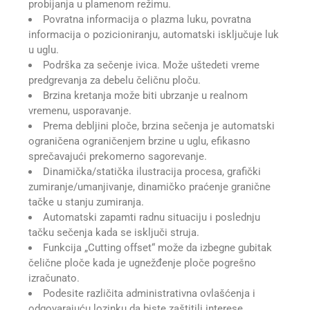
probijanja u plamenom režimu.
Povratna informacija o plazma luku, povratna
informacija o pozicioniranju, automatski isključuje luk
u uglu.
Podrška za sečenje ivica. Može uštedeti vreme
predgrevanja za debelu čeličnu ploču.
Brzina kretanja može biti ubrzanje u realnom
vremenu, usporavanje.
Prema debljini ploče, brzina sečenja je automatski
ograničena ograničenjem brzine u uglu, efikasno
sprečavajući prekomerno sagorevanje.
Dinamička/statička ilustracija procesa, grafički
zumiranje/umanjivanje, dinamičko praćenje granične
tačke u stanju zumiranja.
Automatski zapamti radnu situaciju i poslednju
tačku sečenja kada se isključi struja.
Funkcija „Cutting offset“ može da izbegne gubitak
čelične ploče kada je ugnežđenje ploče pogrešno
izračunato.
Podesite različita administrativna ovlašćenja i
odgovarajuću lozinku da biste zaštitili interese