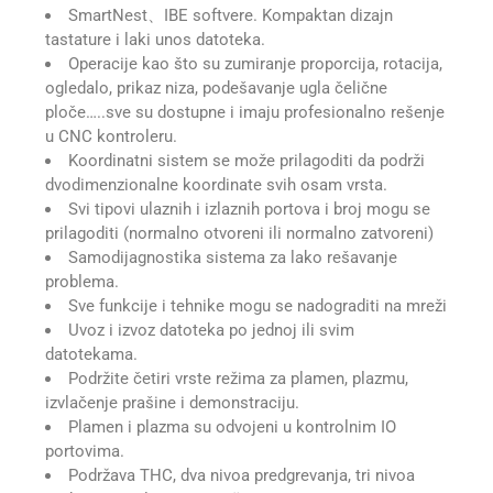
SmartNest、IBE softvere. Kompaktan dizajn
tastature i laki unos datoteka.
Operacije kao što su zumiranje proporcija, rotacija,
ogledalo, prikaz niza, podešavanje ugla čelične
ploče…..sve su dostupne i imaju profesionalno rešenje
u CNC kontroleru.
Koordinatni sistem se može prilagoditi da podrži
dvodimenzionalne koordinate svih osam vrsta.
Svi tipovi ulaznih i izlaznih portova i broj mogu se
prilagoditi (normalno otvoreni ili normalno zatvoreni)
Samodijagnostika sistema za lako rešavanje
problema.
Sve funkcije i tehnike mogu se nadograditi na mreži
Uvoz i izvoz datoteka po jednoj ili svim
datotekama.
Podržite četiri vrste režima za plamen, plazmu,
izvlačenje prašine i demonstraciju.
Plamen i plazma su odvojeni u kontrolnim IO
portovima.
Podržava THC, dva nivoa predgrevanja, tri nivoa