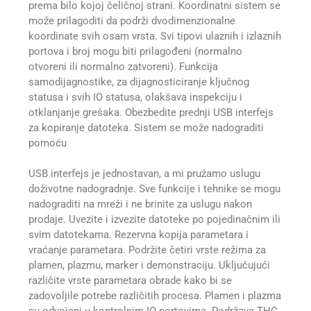
prema bilo kojoj čeličnoj strani. Koordinatni sistem se
može prilagoditi da podrži dvodimenzionalne
koordinate svih osam vrsta. Svi tipovi ulaznih i izlaznih
portova i broj mogu biti prilagođeni (normalno
otvoreni ili normalno zatvoreni). Funkcija
samodijagnostike, za dijagnosticiranje ključnog
statusa i svih IO statusa, olakšava inspekciju i
otklanjanje grešaka. Obezbedite prednji USB interfejs
za kopiranje datoteka. Sistem se može nadograditi
pomoću
USB interfejs je jednostavan, a mi pružamo uslugu
doživotne nadogradnje. Sve funkcije i tehnike se mogu
nadograditi na mreži i ne brinite za uslugu nakon
prodaje. Uvezite i izvezite datoteke po pojedinačnim ili
svim datotekama. Rezervna kopija parametara i
vraćanje parametara. Podržite četiri vrste režima za
plamen, plazmu, marker i demonstraciju. Uključujući
različite vrste parametara obrade kako bi se
zadovoljile potrebe različitih procesa. Plamen i plazma