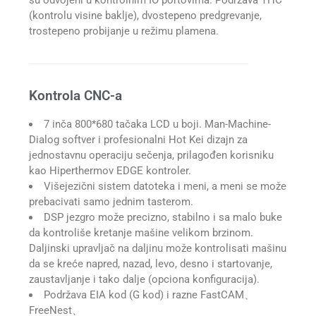
su odvojeni u kontrolnim IO portovima. Podržava THC
(kontrolu visine baklje), dvostepeno predgrevanje,
trostepeno probijanje u režimu plamena.
Kontrola CNC-a
7 inča 800*680 tačaka LCD u boji. Man-Machine-
Dialog softver i profesionalni Hot Kei dizajn za
jednostavnu operaciju sečenja, prilagođen korisniku
kao Hiperthermov EDGE kontroler.
Višejezični sistem datoteka i meni, a meni se može
prebacivati samo jednim tasterom.
DSP jezgro može precizno, stabilno i sa malo buke
da kontroliše kretanje mašine velikom brzinom.
Daljinski upravljač na daljinu može kontrolisati mašinu
da se kreće napred, nazad, levo, desno i startovanje,
zaustavljanje i tako dalje (opciona konfiguracija).
Podržava EIA kod (G kod) i razne FastCAM、
FreeNest、