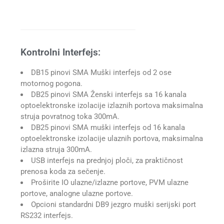
Kontrolni Interfejs:
DB15 pinovi SMA Muški interfejs od 2 ose
motornog pogona.
DB25 pinovi SMA Ženski interfejs sa 16 kanala
optoelektronske izolacije izlaznih portova maksimalna
struja povratnog toka 300mA.
DB25 pinovi SMA muški interfejs od 16 kanala
optoelektronske izolacije ulaznih portova, maksimalna
izlazna struja 300mA.
USB interfejs na prednjoj ploči, za praktičnost
prenosa koda za sečenje.
Proširite IO ulazne/izlazne portove, PVM ulazne
portove, analogne ulazne portove.
Opcioni standardni DB9 jezgro muški serijski port
RS232 interfejs.