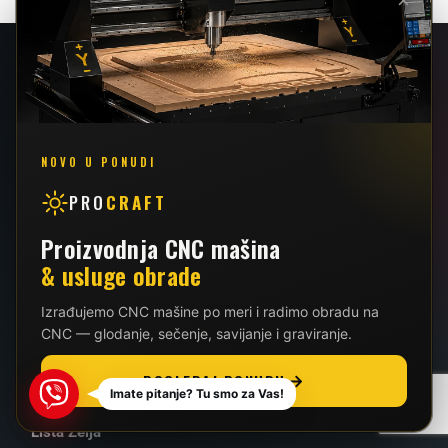
×
Osnovna Navigacija
Početna
NOVO U PONUDI
Prodavnica
CNC Mašine
PRO
CRAFT
CNC Usluge
Proizvodnja CNC mašina
Kontakt
& usluge obrade
O Nama
Izrađujemo CNC mašine po meri i radimo obradu na
Prodavnica
CNC — glodanje, sečenje, savijanje i graviranje.
Prodavnica
Vaša Korpa
POGLEDAJ PONUDU
Viber
Imate pitanje? Tu smo za Vas!
Plaćanje Korpe
Lista Želja