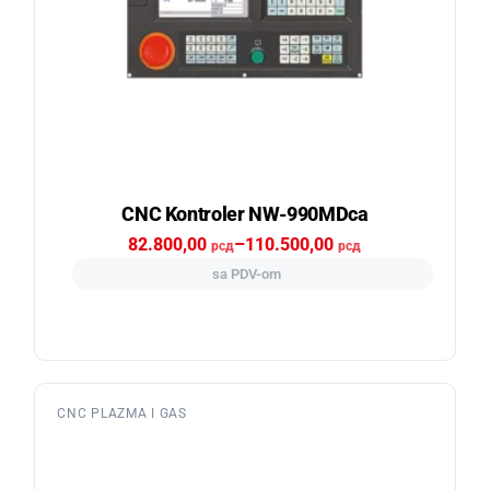
CNC Kontroler NW-990MDca
82.800,00
–
110.500,00
рсд
рсд
sa PDV-om
CNC PLAZMA I GAS