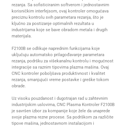
rezanja. Sa sofisticiranim softverom i jednostavnim
korisničkim interfejsom, ovaj kontroler omogućava
preciznu kontrolu svih parametara rezanja, što je
ključno za postizanje optimalnih rezultata u
industrijama koje se bave obradom metala i drugih
materijala.
F2100B se odlikuje naprednim funkcijama koje
uključuju automatsko prilagođavanje parametara
rezanja, podršku za višekanalnu kontrolu i mogućnost
integracije sa raznim tipovima plazma mašina. Ovaj
CNC kontroler poboljšava produktivnost i kvalitet
rezanja, smanjujući vreme postavke i greške tokom
obrade.
Uz visoku pouzdanost i dugotrajan rad u zahtevnim
industrijskim uslovima, CNC Plasma Kontroler F2100B
je savršen izbor za kompanije koje žele da unaprede
svoje plazma rezne procese. Sa podrškom za različite
tipove mašina, jednostavnom instalacijom i