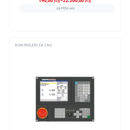
190,00
–
22.200,00
рсд
рсд
sa PDV-om
KONTROLERI ZA CNC