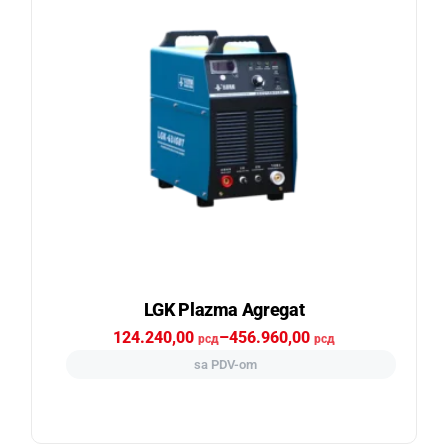
LGK Plazma Agregat
124.240,00
–
456.960,00
рсд
рсд
sa PDV-om