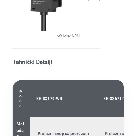
NO Izlaz NPN
Tehnički Detalji:
M
o
EE-SX670-WR
EE-SX671-WR
d
el
Met
oda
Prolazni snop sa prorezom
Prolazni snop s