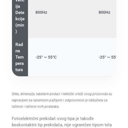
ija
Dete
800Hz
800Hz
kcije
(min
)
Rad
na
Tem
-25° ∼ 55°C
-25° ∼ 55°C
pera
tura
Slike, dimenzije, tabelarni podaci i tehnički crteži ovog proizvoda su
napravljeni sa razumnom pažnjom i odgovornost je isključena za
tačnost i tačnost ovih podataka.
Fotoelektrični prekidač ovog tipa je takođe
beskontaktni tip prekidača, nije ograničen tipom tela