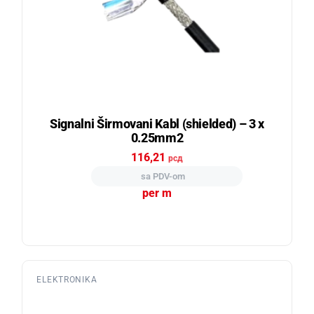
Signalni Širmovani Kabl (shielded) – 3 x
0.25mm2
116,21
рсд
sa PDV-om
per m
ELEKTRONIKA