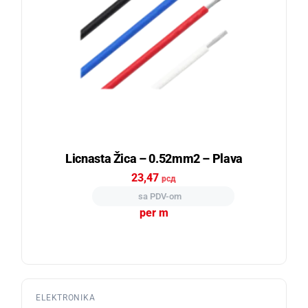
Licnasta Žica – 0.52mm2 – Plava
23,47
рсд
sa PDV-om
per m
ELEKTRONIKA