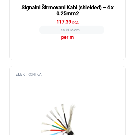
Signalni Širmovani Kabl (shielded) – 4 x
0.25mm2
117,39
рсд
sa PDV-om
per m
ELEKTRONIKA