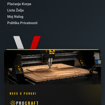
Plaćanje Korpe
Lista Želja
Moj Nalog
Politika Privatnosti
×
022 / 2 - 102 - 111
062 / 426 - 034
NOVO U PONUDI
PRO
CRAFT