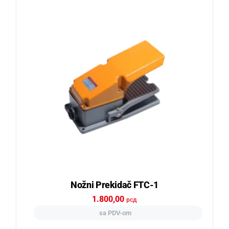
Nožni Prekidač FTC-1
1.800,00
рсд
sa PDV-om