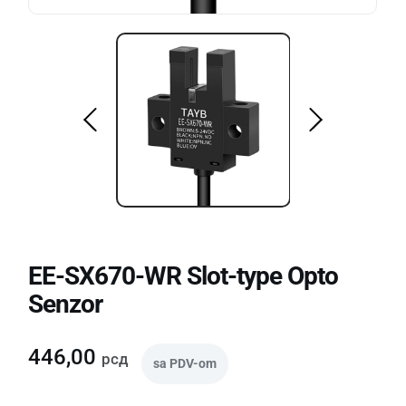
EE-SX670-WR Slot-type Opto
Senzor
446,00
рсд
sa PDV-om