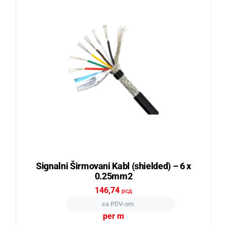
Signalni Širmovani Kabl (shielded) – 6 x
0.25mm2
146,74
рсд
sa PDV-om
per m